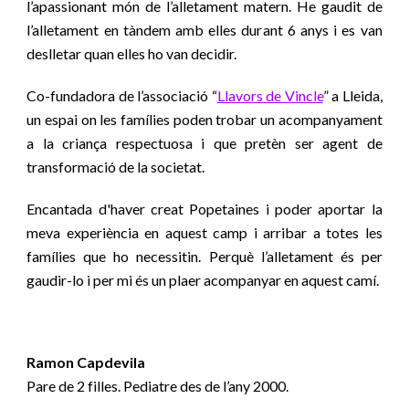
l’apassionant món de l’alletament matern. He gaudit de
l’alletament en tàndem amb elles durant 6 anys i es van
deslletar quan elles ho van decidir.
C
o-fundadora de l’associació “
Llavors de Vincle
”
a Lleida,
un espai on les famílies poden trobar un acompanyament
a la criança respectuosa i que pretèn ser agent de
transformació de la societat.
E
ncantada
d'haver creat P
opetaines i poder aportar la
meva experiència en aquest camp i arribar a totes les
famílies que ho necessitin. Perquè l’alletament és per
gaudir-lo i per mi és un plaer acompanyar en aquest camí.
Ramon Capdevila
Pare
de 2 filles
. P
ediatr
e
des de l’any
2000
.